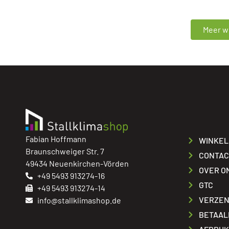
Meer wi
Fabian Hoffmann
WINKEL
Braunschweiger Str. 7
CONTAC
49434 Neuenkirchen-Vörden
OVER O
+49 5493 913274-16
GTC
+49 5493 913274-14
VERZEN
info@stallklimashop.de
BETAAL