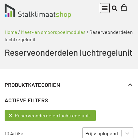
Home
/
Meet- en smoorspoelmodules
/ Reserveonderdelen
luchtregelunit
Reserveonderdelen luchtregelunit
PRODUKTKATEGORIEN
Actuator
PRODUKT KATEGORIE FILTER
ACTIEVE FILTERS
Meet- en smoorspoelmodules
Reserveonderdelen luchtregelunit
ACTIEVE FILTERS
Reserveonderdelen luchtregelunit
Sort content
SORTIEREN
10 Artikel