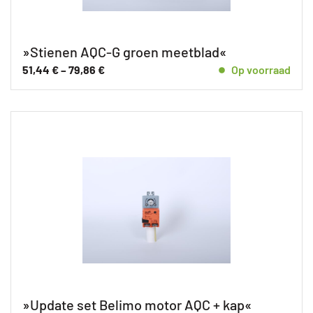
»Stienen AQC-G groen meetblad«
51,44
€
–
79,86
€
Op voorraad
»Update set Belimo motor AQC + kap«