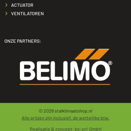
ACTUATOR
VENTILATOREN
ONZE PARTNERS:
© 2026
stalklimaatshop.nl
Alle prijzen zijn inclusief. de wettelijke btw.
Realisatie & concept:
be-on! GmbH