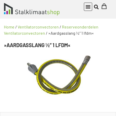
Home
/
Ventilatorconvectoren
/
Reserveonderdelen
Ventilatorconvectoren
/ »Aardgasslang ½” 1 lfdm«
»AARDGASSLANG ½” 1 LFDM«