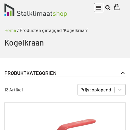
Home
/ Producten getagged “Kogelkraan”
Kogelkraan
PRODUKTKATEGORIEN
Onderdelen van Twinpijpverwarmingssystemen
PRODUKT KATEGORIE FILTER
Sort content
SORTIEREN
13 Artikel