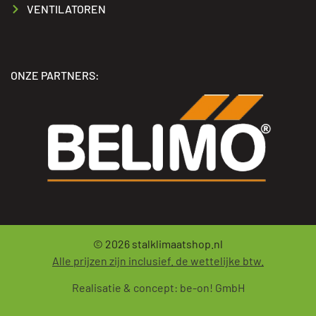
VENTILATOREN
ONZE PARTNERS:
© 2026
stalklimaatshop.nl
Alle prijzen zijn inclusief. de wettelijke btw.
Realisatie & concept:
be-on! GmbH