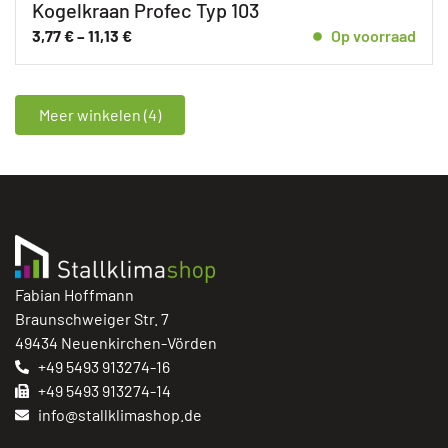
Kogelkraan Profec Typ 103
3,77
€
–
11,13
€
Op voorraad
Meer winkelen (4)
Fabian Hoffmann
Braunschweiger Str. 7
49434 Neuenkirchen-Vörden
+49 5493 913274-16
+49 5493 913274-14
info@stallklimashop.de