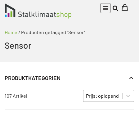
Home
/ Producten getagged “Sensor”
Sensor
PRODUKTKATEGORIEN
Klimaatregelaar
PRODUKT KATEGORIE FILTER
Sort content
SORTIEREN
107 Artikel