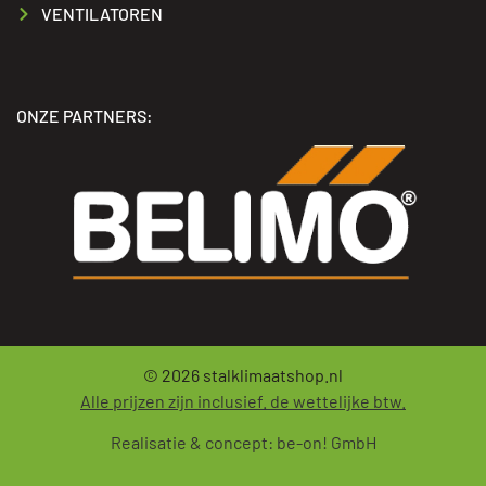
VENTILATOREN
ONZE PARTNERS:
© 2026
stalklimaatshop.nl
Alle prijzen zijn inclusief. de wettelijke btw.
Realisatie & concept:
be-on! GmbH