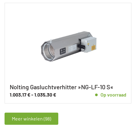
Nolting Gasluchtverhitter »NG-LF-10 S«
1.003,17
€
-
1.035,30
€
Op voorraad
Meer winkelen (98)