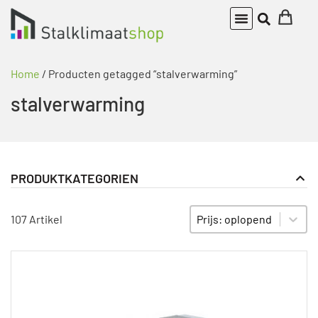
Home
/ Producten getagged “stalverwarming”
stalverwarming
PRODUKTKATEGORIEN
Ventilatorconvectoren
PRODUKT KATEGORIE FILTER
Sort content
SORTIEREN
107 Artikel