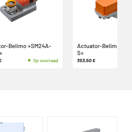
24A-
Actuator-Belimo »NM230P-
S«
 voorraad
353,50
€
Op voorraad