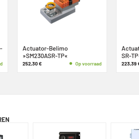
or-Belimo
Actuator-Belimo »SM
0ASR-TP«
SR-TP«
Op voorraad
223,39
€
Op
REN