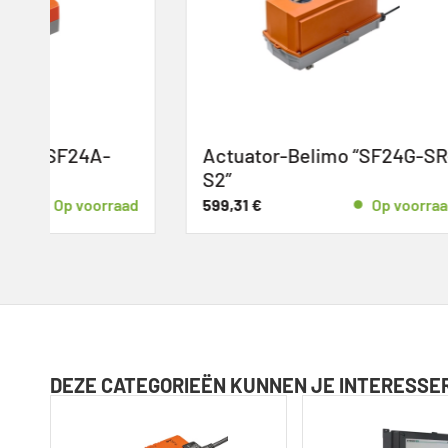
Actuator-Belimo “SF24G-SR-
Actuat
S2”
»SM23
d
599,31
€
Op voorraad
252,30
€
DEZE CATEGORIEËN KUNNEN JE INTERESSE