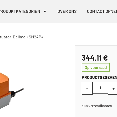
PRODUKTKATEGORIEN
OVER ONS
CONTACT OPNE
ctuator-Belimo »SM24P«
344,11
€
Op voorraad
PRODUCTGEGEVE
verzendkosten
plus