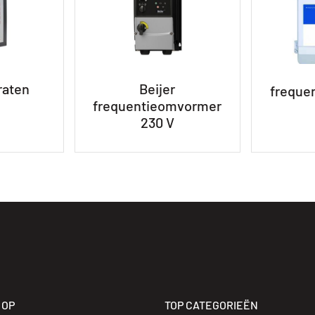
raten
Beijer
freque
frequentieomvormer
230 V
 OP
TOP CATEGORIEËN