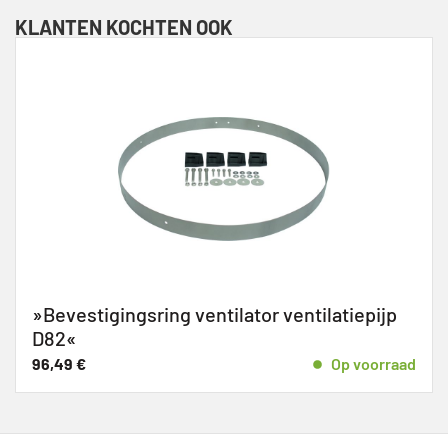
KLANTEN KOCHTEN OOK
tilatiepijp
»Bevestigingsring ventilator ven
D47«
Op voorraad
66,27
€