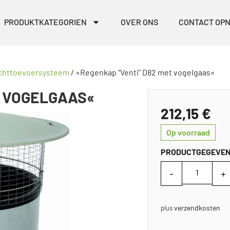
PRODUKTKATEGORIEN
OVER ONS
CONTACT OP
chttoevoersysteem
/ »Regenkap “Venti” D82 met vogelgaas«
T VOGELGAAS«
212,15
€
Op voorraad
PRODUCTGEGEVE
verzendkosten
plus