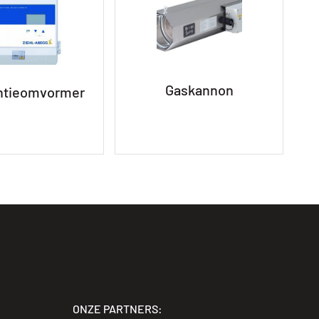
Gaskannon
ntieomvormer
ONZE PARTNERS: