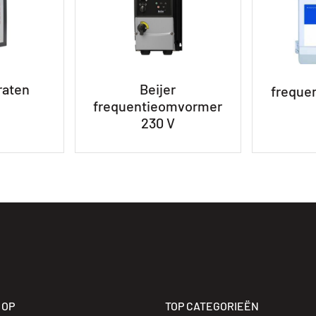
raten
Beijer
freque
frequentieomvormer
230 V
 OP
TOP CATEGORIEËN