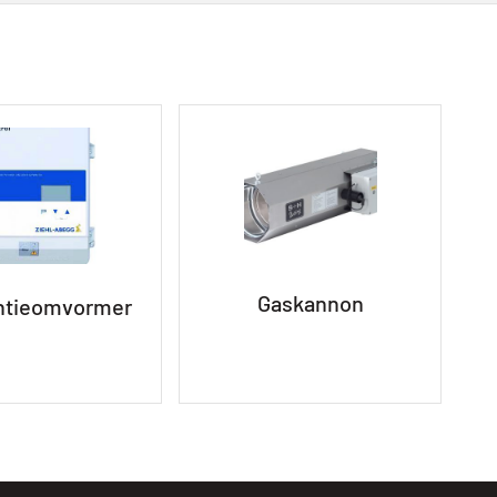
Gaskannon
ntieomvormer