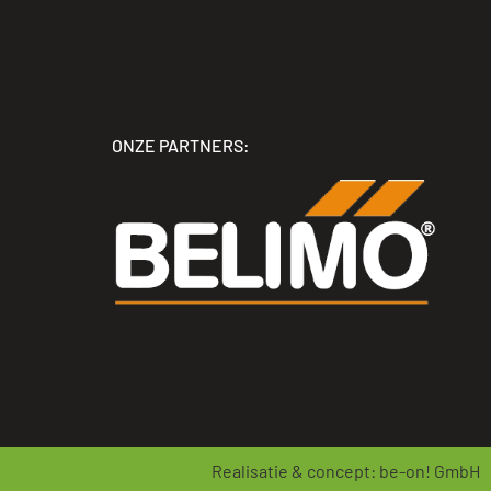
ONZE PARTNERS:
Realisatie & concept:
be-on! GmbH