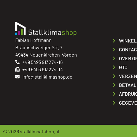
Fabian Hoffmann
WINKEL
Braunschweiger Str. 7
CONTAC
49434 Neuenkirchen-Vörden
OVER O
+49 5493 913274-16
GTC
+49 5493 913274-14
VERZEN
info@stallklimashop.de
BETAAL
AFDRUK
GEGEVE
© 2026
stalklimaatshop.nl