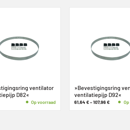
igingsring ventilator
»Bevestigingsring ven
tiepijp D82«
ventilatiepijp D92«
Op voorraad
61,64
€
–
107,96
€
Op