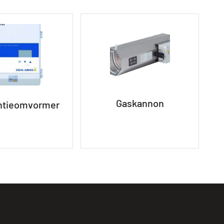
Gaskannon
ntieomvormer