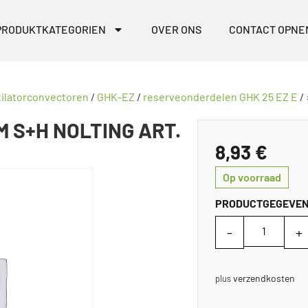
PRODUKTKATEGORIEN
OVER ONS
CONTACT OPNE
ilatorconvectoren
/
GHK-EZ
/
reserveonderdelen GHK 25 EZ E
/ 
 S+H NOLTING ART.
8,93
€
Op voorraad
PRODUCTGEGEVE
verzendkosten
plus