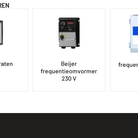
REN
raten
Beijer
freque
frequentieomvormer
230 V