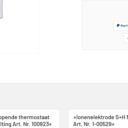
opende thermostaat
»Ionenelektrode S+H N
ting Art. Nr. 100923«
Art. Nr. 1-00529«