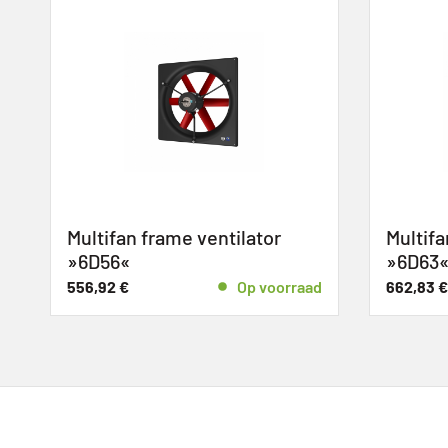
Multifan frame ventilator
Multifan 
»6D56«
»6D63«
556,92
€
Op voorraad
662,83
€