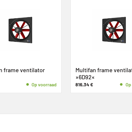
frame ventilator
Multifan frame ventilato
»6D92«
Op voorraad
816,34
€
Op v