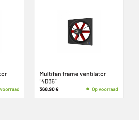
r
Multifan frame ventilator
Mu
“4D35”
pi
oorraad
368,90
€
Op voorraad
42