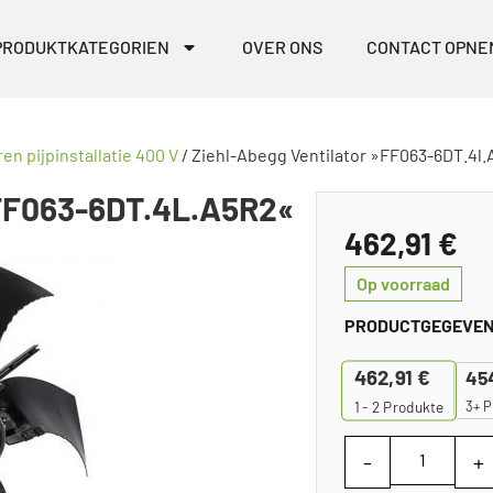
PRODUKTKATEGORIEN
OVER ONS
CONTACT OPNE
ren pijpinstallatie 400 V
/ Ziehl-Abegg Ventilator »FF063-6DT.4l
F063-6DT.4L.A5R2«
462,91
€
Op voorraad
PRODUCTGEGEVE
462,91
€
45
3+ P
1 - 2
Produkte