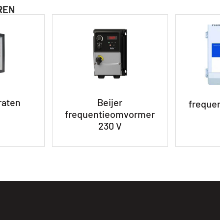
REN
raten
Beijer
freque
frequentieomvormer
230 V