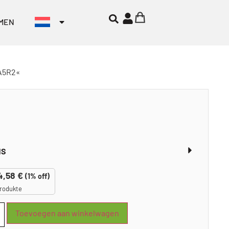
MEN
.A5R2«
NS
4,58
€
(1% off)
rodukte
Toevoegen aan winkelwagen