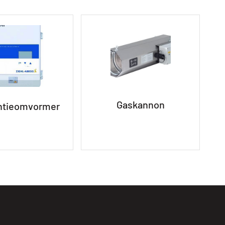
Gaskannon
ntieomvormer