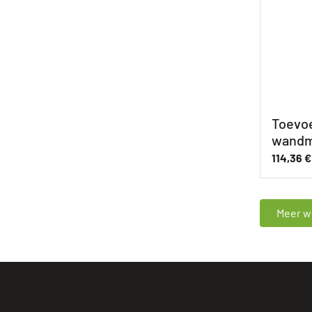
Toevoe
wandm
114,36
€
Meer wi