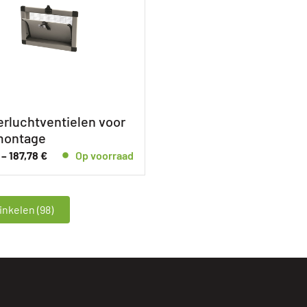
rluchtventielen voor
ontage
–
187,78
€
Op voorraad
nkelen (98)