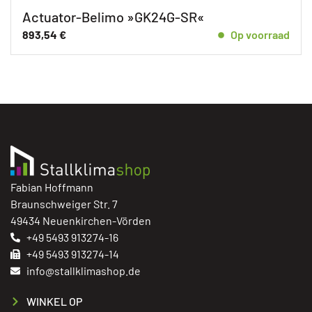
Actuator-Belimo »GK24G-SR«
893,54
€
Op voorraad
Fabian Hoffmann
Braunschweiger Str. 7
49434 Neuenkirchen-Vörden
+49 5493 913274-16
+49 5493 913274-14
info@stallklimashop.de
WINKEL OP