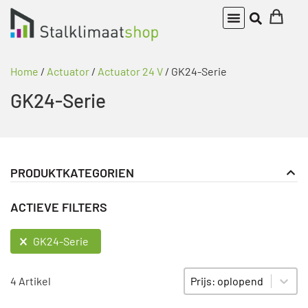
Home
/
Actuator
/
Actuator 24 V
/ GK24-Serie
GK24-Serie
PRODUKTKATEGORIEN
Actuator
PRODUKT KATEGORIE FILTER
ACTIEVE FILTERS
Actuator 24 V
GK24-Serie
ACTIEVE FILTERS
GK24-Serie
Sort content
SORTIEREN
4 Artikel