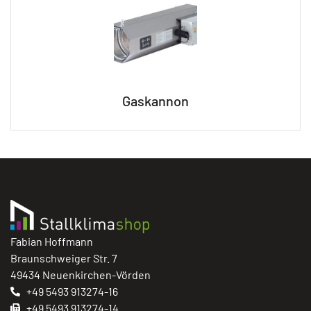
Gaskannon
Fabian Hoffmann
Braunschweiger Str. 7
49434 Neuenkirchen-Vörden
+49 5493 913274-16
+49 5493 913274-14