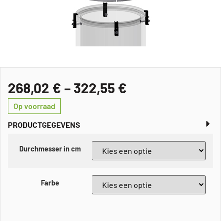
268,02
€
–
322,55
€
Op voorraad
PRODUCTGEGEVENS
Durchmesser in cm
Farbe